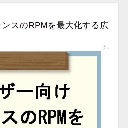
センスのRPMを最大化する広
/