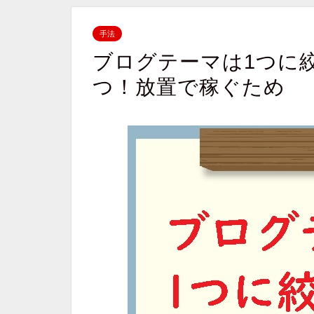
手法
ブログテーマは1つに
つ！放置で稼ぐため