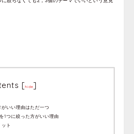
つに絞らなくても2，3個のテーマでいいという意見
tents
[
]
hide
方がいい理由はただ一つ
を1つに絞った方がいい理由
リット